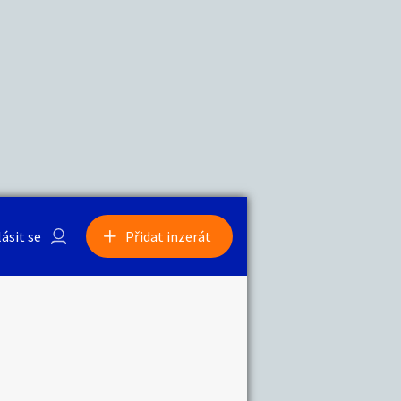
a
Zvířata
0
/
2000
Nahlásit
0
/
1000
lásit se
Přidat inzerát
obby
Sběratelství
ní
Ostatní