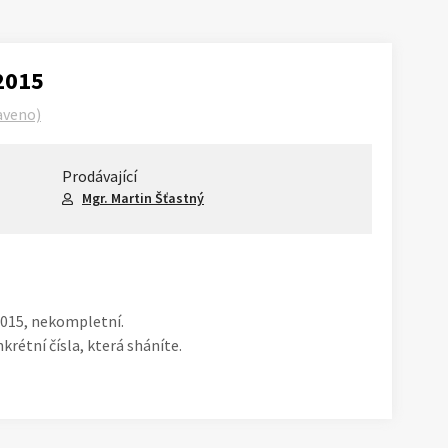
 2015
aveno)
Prodávající
Mgr. Martin Šťastný
1
/
1
2015, nekompletní.
rétní čísla, která sháníte.