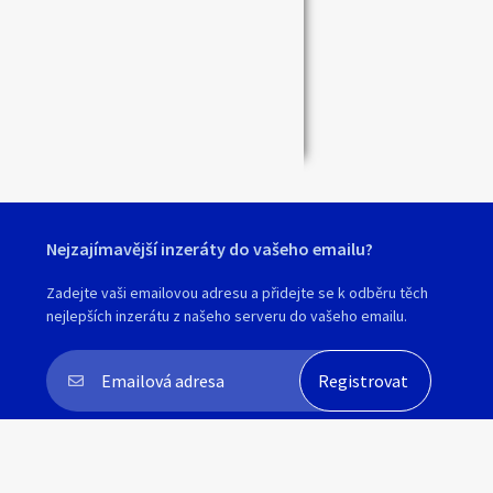
Nejzajímavější inzeráty do vašeho emailu?
Zadejte vaši emailovou adresu a přidejte se k odběru těch
nejlepších inzerátu z našeho serveru do vašeho emailu.
Souhlasím s
personalizací nabídek, zasíláním
marketingových materiálů a upozornění
.