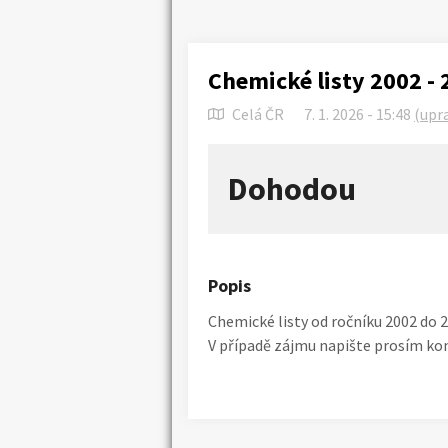
Chemické listy 2002 -
Celá ČR
7. 1. 2026 - 15:48
(upr
Dohodou
Náhledy
Popis
Chemické listy od ročníku 2002 do 
V případě zájmu napište prosím konk