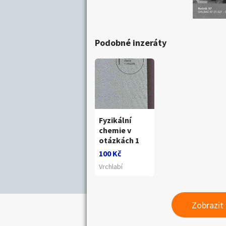
Podobné inzeráty
Fyzikální
chemie v
otázkách 1
100 Kč
Vrchlabí
Zobrazit