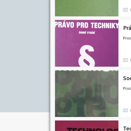
Nabídka/poptávk
Jihočeský kraj
Karlovarský kraj
Královéhradecký kraj
Prá
Moravskoslezský kraj
Prod
Pardubický kraj
Středočeský kraj
Zlínský kraj
Soc
Prod
Tec