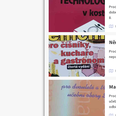
Prod
dobr
8.
Něm
Prod
nepo
Prod
učeb
odbě