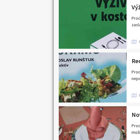
Výž
Prod
zasl
Re
Prod
nepo
Nov
Prod
možn