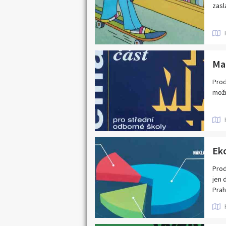
zasl
Ma
Prod
možn
Ek
Prod
jen 
Prah