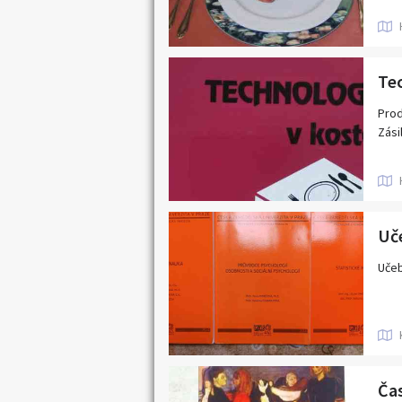
Tec
Prod
Zási
Uč
Učeb