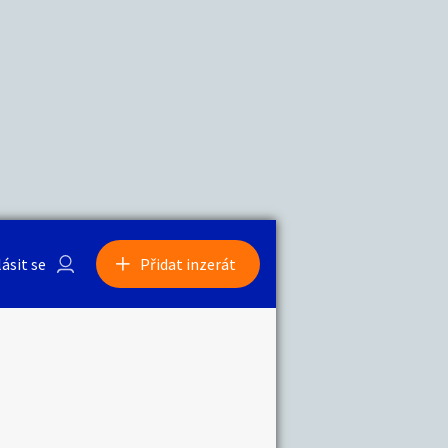
a
Zvířata
lásit se
Přidat inzerát
obby
Sběratelství
ní
Ostatní