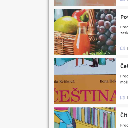
Pot
Prod
zasl
Prod
možn
Čít
Prod