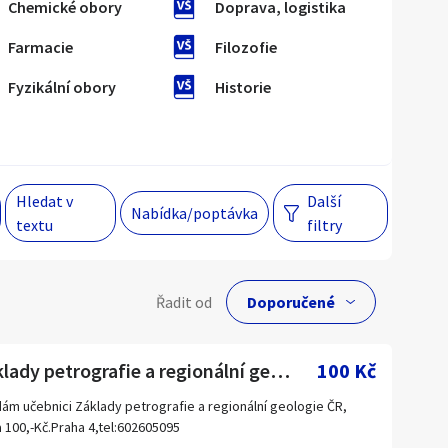
Chemické obory
Doprava, logistika
Farmacie
Filozofie
Hlavní město Praha
Večer
Fyzikální obory
Historie
Jihomoravský kraj
egiony
Hledat v
Další
 s personalizací nabídek, zasíláním
Nabídka/poptávka
textu
filtry
gových materiálů a upozornění.
lní cena
Řadit od
Kč
Základy petrografie a regionální geologie ČR
100 Kč
ám učebnici Základy petrografie a regionální geologie ČR,
 100,-Kč.Praha 4,tel:602605095
Hlavní město Praha