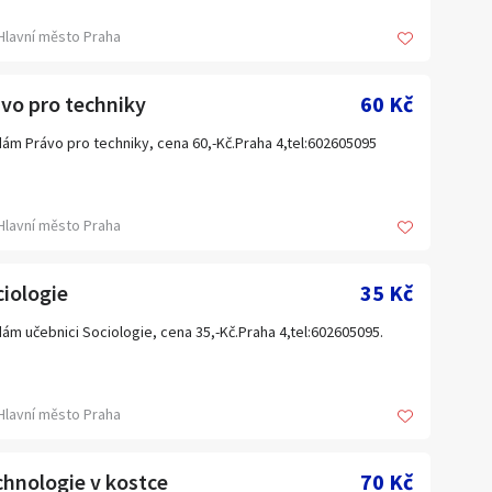
a
Jihomoravský kraj
Hlavní město Praha
Kraj Vysočina
vo pro techniky
Liberecký kraj
60 Kč
Olomoucký kraj
ám Právo pro techniky, cena 60,-Kč.Praha 4,tel:602605095
Plzeňský kraj
Ústecký kraj
Hlavní město Praha
Zahraničí
iologie
35 Kč
ám učebnici Sociologie, cena 35,-Kč.Praha 4,tel:602605095.
Hlavní město Praha
hnologie v kostce
70 Kč