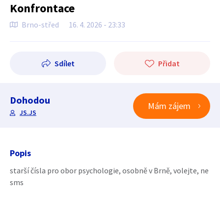
Konfrontace
Brno-střed
16. 4. 2026 - 23:33
Sdílet
Přidat
Dohodou
Mám zájem
JS.JS
Popis
starší čísla pro obor psychologie, osobně v Brně, volejte, ne
sms