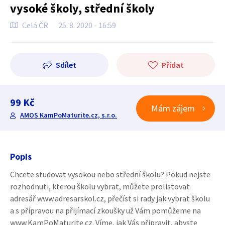
vysoké školy, střední školy
Celá ČR
25. 8. 2020 - 16:59
Sdílet
Přidat
99 Kč
Mám zájem
AMOS KamPoMaturite.cz, s.r.o.
Popis
Chcete studovat vysokou nebo střední školu? Pokud nejste
rozhodnuti, kterou školu vybrat, můžete prolistovat
adresář www.adresarskol.cz, přečíst si rady jak vybrat školu
a s přípravou na přijímací zkoušky už Vám pomůžeme na
www.KamPoMaturite.cz. Víme, jak Vás připravit, abyste