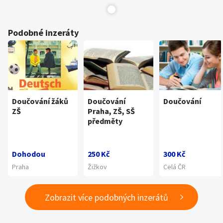
Podobné inzeráty
Doučování žáků
Doučování
Doučování
ZŠ
Praha, ZŠ, SŠ
předměty
Dohodou
250 Kč
300 Kč
Praha
Žižkov
Celá ČR
Zobrazit více podobných inzerátů