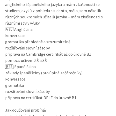
anglického i španělského jazyka a mám zkušenosti se
studiem jazyků z pohledu studenta, měla jsem několik
různých soukromých učitelů jazyka – mám zkušenosti s
různými styly výuky
🇬🇧 Angličtina
konverzace
gramatika přehledně a srozumitelně
rozšiřování slovní zásoby
příprava na Cambridge certifikát až do úrovně B1
pomoc s učivem ZŠ a SŠ
🇪🇸 Španělština
základy španělštiny (pro úplné začátečníky)
konverzace
gramatika
rozšiřování slovní zásoby
příprava na certifikát DELE do úrovně B1
Jak doučování probíhá?