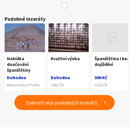
Podobné inzeráty
Nabídka
Kvalitní výuka
Španělština i be
doučování
dojíždění
španělštiny
Dohodou
Dohodou
300 Kč
Hlavní město Praha
Celá ČR
Celá ČR
Zobrazit více podobných inzerátů