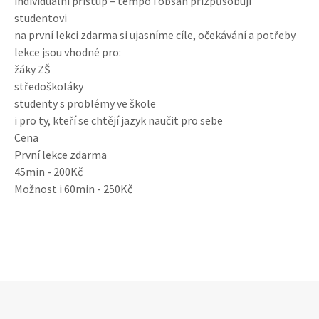
individuální přístup – tempo i obsah přizpůsobuji
studentovi
na první lekci zdarma si ujasníme cíle, očekávání a potřeby
lekce jsou vhodné pro:
žáky ZŠ
středoškoláky
studenty s problémy ve škole
i pro ty, kteří se chtějí jazyk naučit pro sebe
Cena
První lekce zdarma
45min - 200Kč
Možnost i 60min - 250Kč