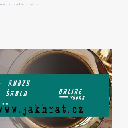
kace
Výuka hudby