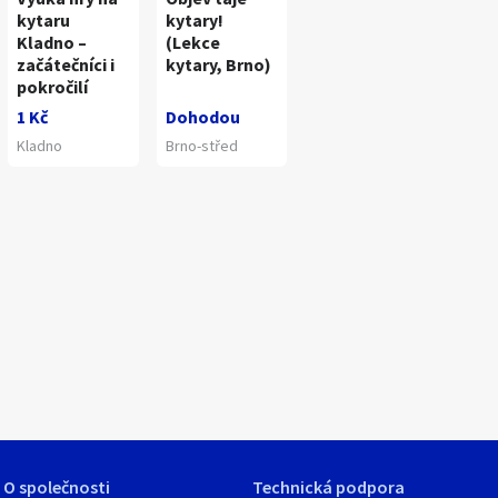
kytaru
kytary!
Kladno –
(Lekce
začátečníci i
kytary, Brno)
pokročilí
1 Kč
Dohodou
Kladno
Brno-střed
1
/
1
O společnosti
Technická podpora