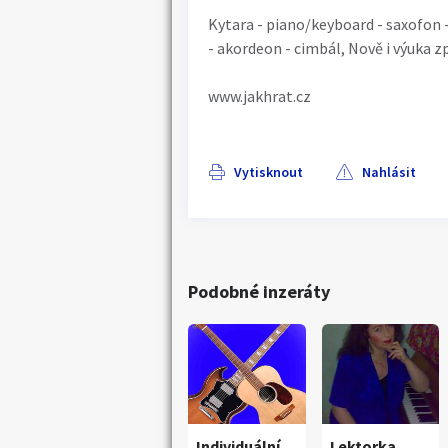
Kytara - piano/keyboard - saxofon -
- akordeon - cimbál, Nově i výuka z
www.jakhrat.cz
Vytisknout
Nahlásit
Podobné inzeráty
Individuální
Lektorka