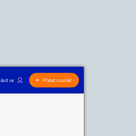
a
Zvířata
0
/
2000
Nahlásit
0
/
1000
lásit se
Přidat inzerát
obby
Sběratelství
ní
Ostatní