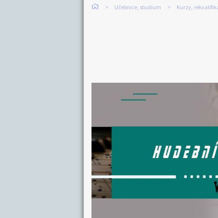
Učebnice, studium
Kurzy, rekvalifi