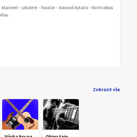
 klarinet - ukulele - housle - basová kytara - kontrabas
pěvu.
Zobrazit vše
Výuka hry na
Objev taje