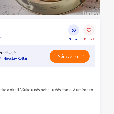
:26
Sdílet
Přidat
rodávající
Mám zájem
Miroslav Kotlár
Sdílet na Facebooku
cko a okolí. Výuka u nás nebo i u Vás doma. A umíme to