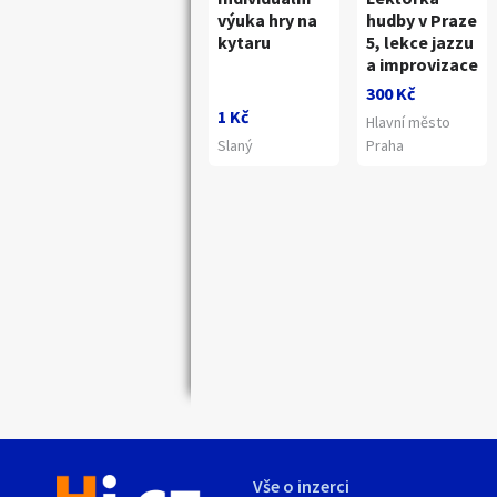
výuka hry na
hudby v Praze
kytaru
5, lekce jazzu
a improvizace
300 Kč
1 Kč
Hlavní město
Slaný
Praha
Náhledy
Vše o inzerci