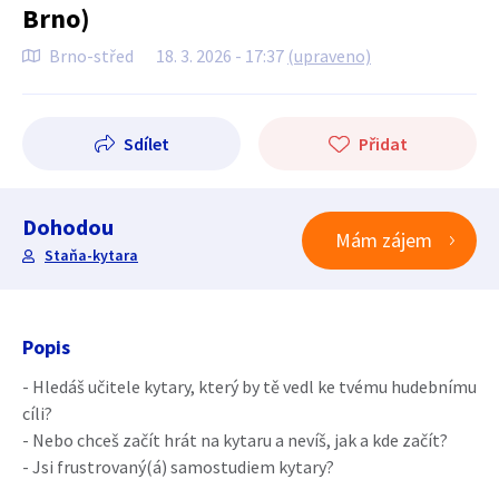
Brno)
Brno-střed
18. 3. 2026 - 17:37
(upraveno)
Sdílet
Přidat
Dohodou
Mám zájem
Staňa-kytara
Popis
- Hledáš učitele kytary, který by tě vedl ke tvému hudebnímu
cíli?
- Nebo chceš začít hrát na kytaru a nevíš, jak a kde začít?
- Jsi frustrovaný(á) samostudiem kytary?