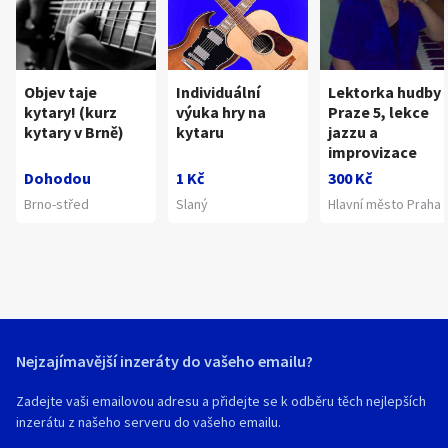
Objev taje
Individuální
Lektorka hudby 
kytary! (kurz
výuka hry na
Praze 5, lekce
kytary v Brně)
kytaru
jazzu a
improvizace
Dohodou
1 Kč
300 Kč
Brno-střed
Slaný
Hlavní město Praha
Nejzajímavější inzeráty do vašeho emailu?
Zadejte vaši emailovou adresu a přidejte se k odběru těch nejlepších
inzerátu z našeho serveru do vašeho emailu.