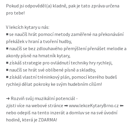
Pokud jsi odpověděl(a) kladně, pak je tato zpráva určena
pro tebe!
V lekcích kytary u nás:
◾ se naučíš hrát pomocí metody zaměřené na překonávání
překážek v hraní a tvoření hudby,
◾ naučíš se bez zdlouhavého přemýšlení přenášet melodie a
akordy písně na hmatník kytary,
◾ získáš strategie pro ovládnutí techniky hry rychleji,
◾ naučíš se hrát své oblíbené písně a skladby,
◾ získáš vlastní tréninkový plán, pomocí kterého budeš
rychleji dělat pokroky ke svým hudebním cílům!
➜ Rozviň svůj muzikální potenciál -
zjisti více na webové stránce ➡ www.lekceKytaryBrno.cz ⬅
nebo odepiš na tento inzerát a domluv se na své úvodní
hodině, která je ZDARMA!