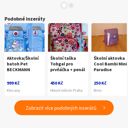
Podobné inzeráty
Aktovka/Školní
Školní taška
Školní aktovka
batoh Pet
Tobgal pro
Cool Bambi Mini
BECKMANN
prvňáčka + penál
Paradise
999 Kč
450 Kč
250 Kč
Klecany
Hlavní město Praha
Brno
Zobrazit více podobných inzerátů