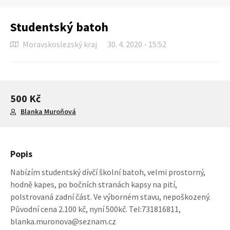
Studentský batoh
Moravskoslezský kraj
30. 4. 2020 - 15:52
500 Kč
Blanka Muroňová
Popis
Nabízím studentský dívčí školní batoh, velmi prostorný,
hodně kapes, po bočních stranách kapsy na pití,
polstrovaná zadní část. Ve výborném stavu, nepoškozený.
Původní cena 2.100 kč, nyní 500kč. Tel:731816811,
blanka.muronova@seznam.cz