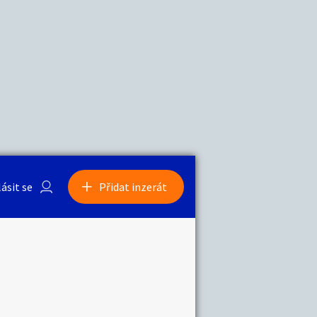
a
Zvířata
0
/
2000
Nahlásit
0
/
1000
lásit se
Přidat inzerát
obby
Sběratelství
ní
Ostatní