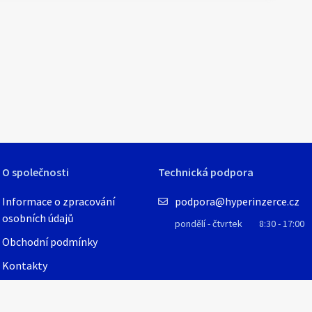
1
/
1
O společnosti
Technická podpora
Informace o zpracování
podpora@hyperinzerce.cz
osobních údajů
pondělí - čtvrtek
8:30 - 17:00
Obchodní podmínky
Kontakty