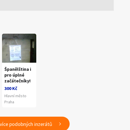
Španělština i
pro úplné
začátečníky!
300 Kč
Hlavní město
Praha
 více podobných inzerátů