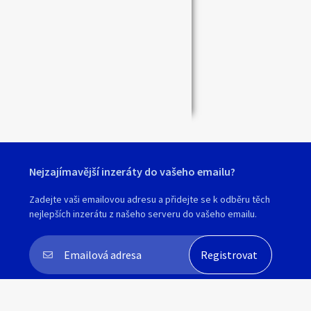
Zavřít
Nejzajímavější inzeráty do vašeho emailu?
Zadejte vaši emailovou adresu a přidejte se k odběru těch
nejlepších inzerátu z našeho serveru do vašeho emailu.
Souhlasím s
personalizací nabídek, zasíláním
marketingových materiálů a upozornění
.