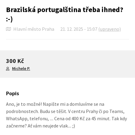
Brazilská portugalština třeba ihned?
:-)
Hlavní město Praha
21. 12. 2025 - 15:07
(upraveno)
300 Kč
Michele P.
Popis
Ano, je to možné! Napište mi a domluvíme se na
podrobnostech. Budu se těšit. V centru Prahy či po Teams,
WhatsApp, telefonu, .... Cena od 400 Kč za 45 minut. Tak kdy
začneme? Ať vám neujede vlak.... ;)