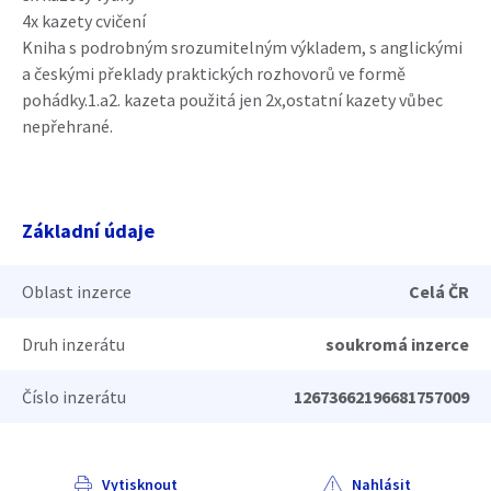
4x kazety cvičení
Kniha s podrobným srozumitelným výkladem, s anglickými
a českými překlady praktických rozhovorů ve formě
pohádky.1.a2. kazeta použitá jen 2x,ostatní kazety vůbec
nepřehrané.
Základní údaje
Oblast inzerce
Celá ČR
Druh inzerátu
soukromá inzerce
Číslo inzerátu
12673662196681757009
Vytisknout
Nahlásit