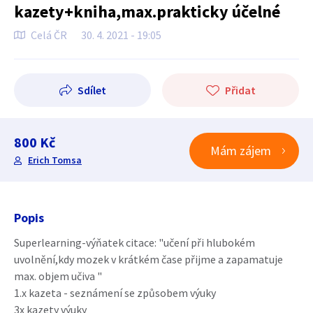
kazety+kniha,max.prakticky účelné
Celá ČR
30. 4. 2021 - 19:05
Sdílet
Přidat
800 Kč
Mám zájem
Erich Tomsa
Popis
Superlearning-výňatek citace: "učení při hlubokém
uvolnění,kdy mozek v krátkém čase přijme a zapamatuje
max. objem učiva "
1.x kazeta - seznámení se způsobem výuky
3x kazety výuky