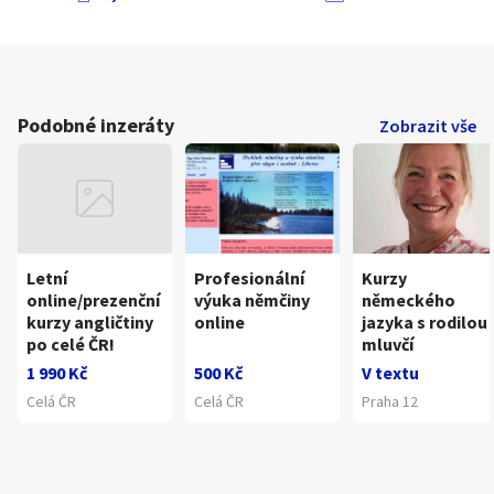
Podobné inzeráty
Zobrazit vše
Letní
Profesionální
Kurzy
online/prezenční
výuka němčiny
německého
kurzy angličtiny
online
jazyka s rodilou
po celé ČR!
mluvčí
1 990 Kč
500 Kč
V textu
Celá ČR
Celá ČR
Praha 12