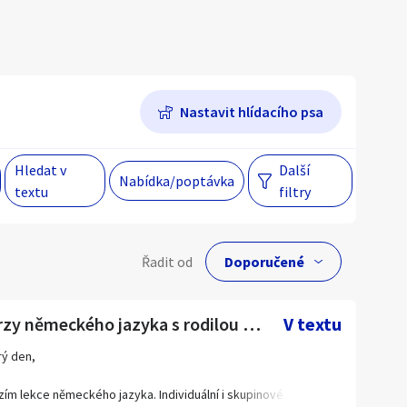
Hlavní město Praha
Večer
Jihomoravský kraj
Nastavit hlídacího psa
egiony
Hledat v
Další
Nabídka/poptávka
 s personalizací nabídek, zasíláním
textu
filtry
gových materiálů a upozornění.
lní cena
Řadit od
Kč
Kurzy německého jazyka s rodilou mluvčí
V textu
ý den,
Hlavní město Praha
zím lekce německého jazyka. Individuální i skupinové kurzy od