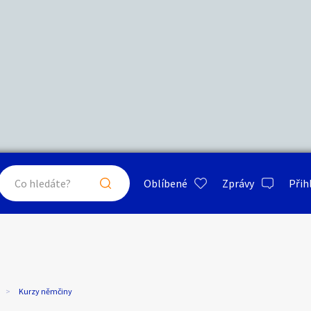
Další filtry
Stáří inzerátu
Hledat v textu
Nabídka/poptávka
psa
ty a bydlení
Seznamka
Erotik
Maximální cena
Kč
až
Oblíbené
Zprávy
Přih
je a nářadí
PC a elektro
Sport a h
Kurzy němčiny
Typ inzerátu:
Neuvedeno
ráty v okolí
Neuvedeno
Klíčové slovo:
Neuvedeno
Neuvedeno
 a doplňky
Kultura
Cestová
Kurzy němčiny