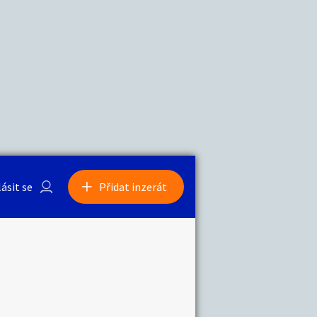
a
Zvířata
lásit se
Přidat inzerát
obby
Sběratelství
ní
Ostatní