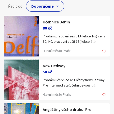
Hledat v textu
Řadit od
Učebnice Delfin
80 Kč
Nabídka/poptávka
Prodám pracovní sešit 1A(lekce 1-5) cena
80,-Kč, pracovní sešit 1B( lekce 6-10)cena
80,-Kč, němčina maturitní
Hlavní město Praha
témata+CD,cena 160,-Kč,Sprechen Sie
Deutsch 1., cena 160,-Kč, Sprechen Sie
Deutsch B1 2.,cena 160,-Kč.Praha 4 nebo
New Hedway
10, tel:602605095
50 Kč
Prodám učebnice angličtiny:New Hedway
Pre Intermediate(učebnice+sešit)200,-
Kč,Intermediate(uč+seš) 200,-Kč,Pre
Hlavní město Praha
Intermediate Oxford(uč+seš) 210,-Kč,New
Eglish File
Elementary(uč+CD)260,-,Opportunities
Angličtiny všeho druhu. Pro
Pre Intermediate 50,-Kč,Longman Active