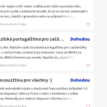
 dvouhodinovky (90 minut), tříhodinovky a čtyřhodinovky s
vím. Vyjdu vstříc Vašim vzdělávacím cílům a pomůžu Vám,
távkami 10 minut.
te jich rychle a efektivně dosáhli. Ať už se chcete zdokonalit v
ující arabista Ing. Luboš KREPL je:
erzaci, zlepšit v gramatice nebo se připravit na jazykovou
solvent tříletého interního postgraduálního studia (po vysoké
šku, pomohu Vám. Učebnici si zvolíte Vy.
e) oboru "ARABŠTINA" na FILOZOFICKÉ FAKULTĚ UNIVERZITY
Hlavní město Praha
OVY V PRAZE, ukončeného závěrečnou písemnou prací na
 "POSTAVENÍ ŽENY V ARABSKÝCH (ISLÁMSKÝCH) ZEMÍCH",
Brazilská portugalština pro začátečníky!
Dohodou
rečnou ústní zkouškou a STÁTNÍ JAZYKOVOU ZKOUŠKOU Z
YKA ARABSKÉHO (vysvědčení o úspěšně vykonané zkoušce má
ý den. Nabízím výuku brazilské portugalštiny pro začátečníky.
nou platnost jako vysvědčení o VŠEOBECNÉ STÁTNÍ JAZYKOVÉ
 v centru Prahy osobně či po internetu. Cena od 400 Kč za
ŠCE vykonané na jazykové škole a podle společného
nu. Bližší informace po emailu. Napište mi, co potřebujete a
pského referenčního rámce pro jazyky /CEFR = SERR/ třetí
uvíme podrobnosti.
eň cizího jazyka, stupeň C1);
Hlavní město Praha
tel arabštiny v Brně (39 let) a rovněž i v Prostějově (14 let);
valý soudní tlumočník jazyka arabského (22 let);
tor 13 arabsko-českých a česko-arabských vysokoškolských
ncouzština pro všechny :)
Dohodou
pt a učebnic;
zím individuální výuku a doučování francouzštiny (případně 2-3
né skupinky). Učím na Praze 1 nebo v kombinaci s online
ou. Materiály pro výuku k dispozici. Všechny úrovně jazyka a
vé kategorie. Čas a délka výuky dle potřeb žáka. Cena cca 450
Hlavní město Praha