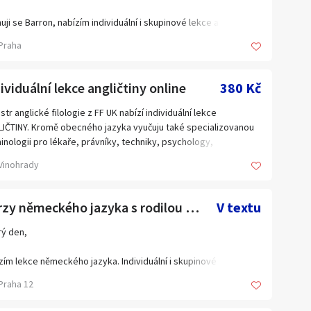
uji se Barron, nabízím individuální i skupinové lekce angličtiny.
 rodilý mluvčí, s mnohaletými zkušenostmi s výukou.
Praha
e upravuji na míru a dle individuální potřeby studenta.
zím možnost lekcí osobně i online.
ividuální lekce angličtiny online
380 Kč
ební lekce 60min je 487,- Kč +21% DPH.
str anglické filologie z FF UK nabízí individuální lekce
IČTINY. Kromě obecného jazyka vyučuju také specializovanou
m se na Vás.
inologii pro lékaře, právníky, techniky, psychology,
ikatele, obchodníky, manažery, atd. Studenty a studentky
Vinohrady
aktovat můžete i na emailu: languageforum1@gmail.com
ravuju na maturitu i na všechny certifikáty. Učím dospělé i děti.
tečníky i pokročilé. Cena za vyučovací hodinu je 380 Kč. Výuka
on
íhá online na Zoom. Kontakt: seykora.igor@gmail.com
Kurzy německého jazyka s rodilou mluvčí
V textu
ý den,
zím lekce německého jazyka. Individuální i skupinové kurzy od
ené rodilé mluvčí. Nabízím flexibilní a komunikativní přístup.
Praha 12
e možné i online.