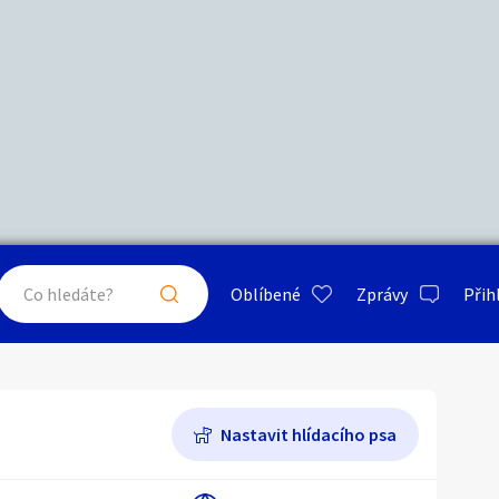
Další filtry
Stáří inzerátu
Hledat v textu
Nabídka/poptávka
psa
ty a bydlení
Seznamka
Erotik
Maximální cena
Kč
až
Oblíbené
Zprávy
Přih
je a nářadí
PC a elektro
Sport a h
Jazykové kurzy
Typ inzerátu:
Neuvedeno
ráty v okolí
Neuvedeno
Klíčové slovo:
Neuvedeno
Nastavit hlídacího psa
Neuvedeno
 a doplňky
Kultura
Cestová