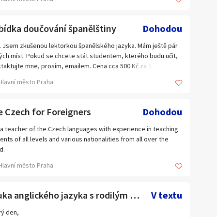
0 Kč za 60 minut.
bídka doučování španělštiny
Dohodou
. Jsem zkušenou lektorkou španělského jazyka. Mám ještě pár
ých míst. Pokud se chcete stát studentem, kterého budu učit,
taktujte mne, prosím, emailem. Cena cca 500 Kč za 60 minut.
m se na naše hodiny. Vyučuji v centru Prahy, kde si pronajímám
Hlavní město Praha
tory pro výuku.
 Czech for Foreigners
Dohodou
 a teacher of the Czech languages with experience in teaching
ents of all levels and various nationalities from all over the
d.
n create a special lesson plan that caters to your needs,
Hlavní město Praha
rests and level of experience.
her you need to prepare for exams or you would like to learn
 on your verbal skills I am here to help you. :-)
Výuka anglického jazyka s rodilým mluvčím
V textu
can contact me by email.
ý den,