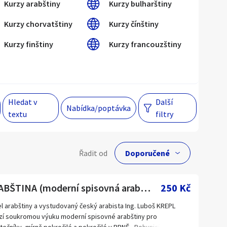
Kurzy arabštiny
Kurzy bulharštiny
Kurzy chorvatštiny
Kurzy čínštiny
Hlavní město Praha
Večer
Kurzy finštiny
Kurzy francouzštiny
Jihomoravský kraj
egiony
Hledat v
Další
 s personalizací nabídek, zasíláním
Nabídka/poptávka
textu
filtry
gových materiálů a upozornění.
lní cena
Řadit od
Kč
ARABŠTINA (moderní spisovná arabština) v BRNĚ - Bohunicích
250 Kč
el arabštiny a vystudovaný český arabista Ing. Luboš KREPL
zí soukromou výuku moderní spisovné arabštiny pro
Hlavní město Praha