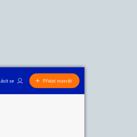
a
Zvířata
lásit se
Přidat inzerát
obby
Sběratelství
ní
Ostatní