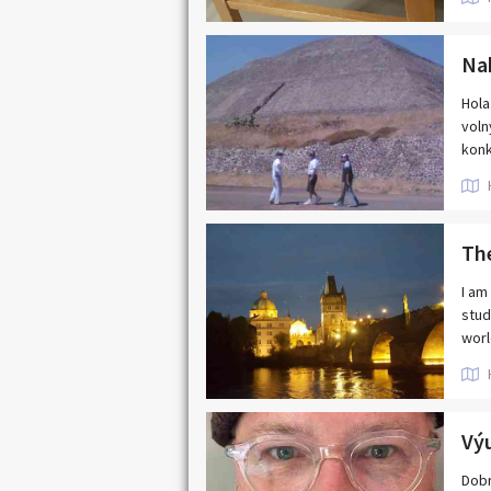
- 50
Na
Hola
voln
konk
Těší
pros
The
I am
stud
worl
I ca
inte
Whet
more
You 
Dobr