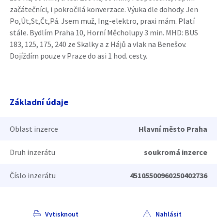
začátečníci, i pokročilá konverzace. Výuka dle dohody. Jen
Po,Út,St,Čt,Pá. Jsem muž, Ing-elektro, praxi mám. Platí
stále. Bydlím Praha 10, Horní Měcholupy 3 min. MHD: BUS
183, 125, 175, 240 ze Skalky a z Hájů a vlak na Benešov.
Dojíždím pouze v Praze do asi 1 hod. cesty.
Základní údaje
Oblast inzerce
Hlavní město Praha
Druh inzerátu
soukromá inzerce
Číslo inzerátu
45105500960250402736
Vytisknout
Nahlásit