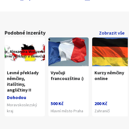
Podobné inzeráty
Zobrazit vše
Levné překlady
Vyučuji
Kurzy němčiny
němčiny,
francouzštinu :)
online
italštiny,
angličtiny !!
Dohodou
500 Kč
200 Kč
Moravskoslezský
kraj
Hlavní město Praha
Zahraničí