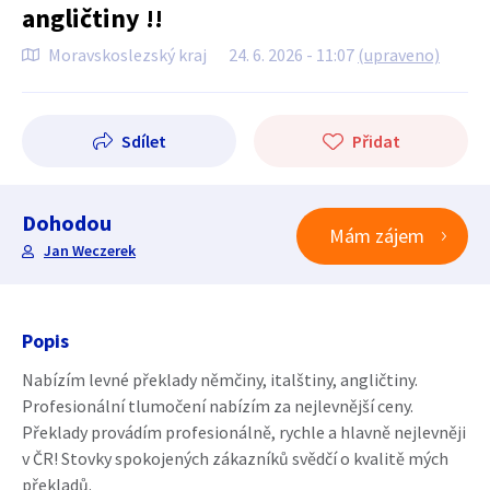
angličtiny !!
Moravskoslezský kraj
24. 6. 2026 - 11:07
(upraveno)
Sdílet
Přidat
Dohodou
Mám zájem
Jan Weczerek
Popis
Nabízím levné překlady němčiny, italštiny, angličtiny.
Profesionální tlumočení nabízím za nejlevnější ceny.
Překlady provádím profesionálně, rychle a hlavně nejlevněji
v ČR! Stovky spokojených zákazníků svědčí o kvalitě mých
překladů.