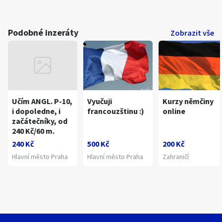
Podobné inzeráty
Zobrazit vše
Učím ANGL. P-10,
Vyučuji
Kurzy němčiny
i dopoledne, i
francouzštinu :)
online
začátečníky, od
240 Kč/60 m.
240 Kč
500 Kč
200 Kč
Hlavní město Praha
Hlavní město Praha
Zahraničí