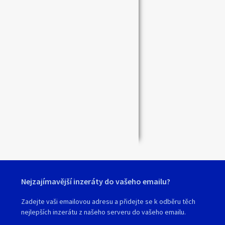
Zavřít
Nejzajímavější inzeráty do vašeho emailu?
Zadejte vaši emailovou adresu a přidejte se k odběru těch
nejlepších inzerátu z našeho serveru do vašeho emailu.