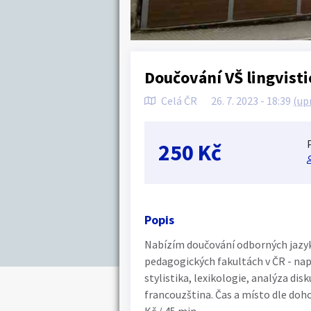
Doučování VŠ lingvist
Celá ČR
26. 7. 2023 - 18:39
(up
250 Kč
Popis
Nabízím doučování odborných jazyko
pedagogických fakultách v ČR - např
stylistika, lexikologie, analýza disk
francouzština. Čas a místo dle doh