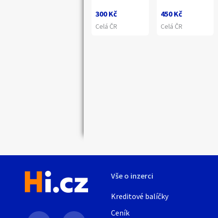
300 Kč
450 Kč
Celá ČR
Celá ČR
Náhledy
Vše o inzerci
Kreditové balíčky
Ceník