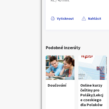
Kč / 45 min.
Vytisknout
Nahlásit
Podobné inzeráty
Doučování
Online kurzy
češtiny pro
Poláky/Lekcj
e czeskiego
dla Polaków