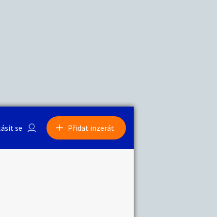
a
Zvířata
0
/
2000
Nahlásit
0
/
1000
lásit se
Přidat inzerát
obby
Sběratelství
ní
Ostatní