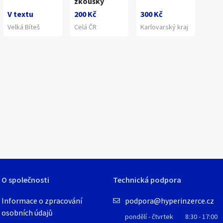
zkoušky
V textu
200 Kč
300 Kč
Velká Bíteš
Celá ČR
Karlovarský kraj
1
/
1
O společnosti
Technická podpora
Informace o zpracování
podpora@hyperinzerce.cz
osobních údajů
pondělí - čtvrtek
8:30 - 17:00