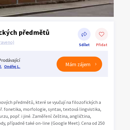
ických předmětů
raveno)
Sdílet
Přidat
Prodávající
Mám zájem
Ondřej L.
Sdílet na Facebooku
vých předmětů, které se vyučují na filozofických a
. fonetika, morfologie, syntax, textová lingvistika,
urzu, popř. i jiné. Zaměření: čeština, angličtina,
ody, případně také on-line (Google Meet). Cena od 250