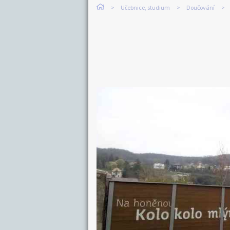
Učebnice, studium
Doučování