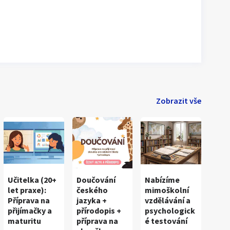
Zobrazit vše
Učitelka (20+
Doučování
Nabízíme
let praxe):
českého
mimoškolní
Příprava na
jazyka +
vzdělávání a
přijímačky a
přírodopis +
psychologick
maturitu
příprava na
é testování