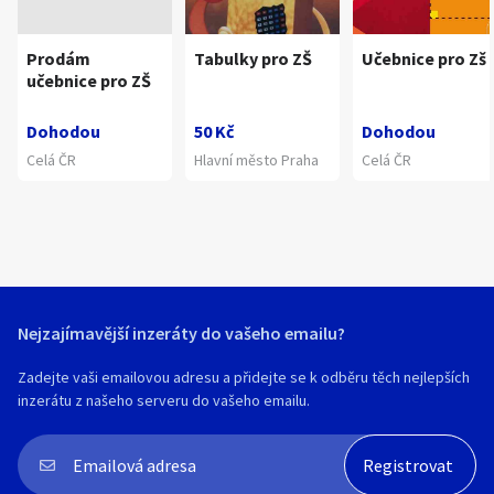
Prodám
Tabulky pro ZŠ
Učebnice pro Zš
učebnice pro ZŠ
Dohodou
50 Kč
Dohodou
Celá ČR
Hlavní město Praha
Celá ČR
Nejzajímavější inzeráty do vašeho emailu?
Zadejte vaši emailovou adresu a přidejte se k odběru těch nejlepších
inzerátu z našeho serveru do vašeho emailu.