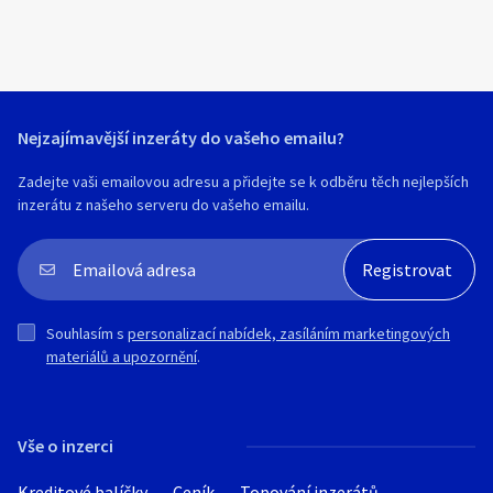
Hledat v textu
LUKA).Cena 400 Kč/hodina.
8-12 lidí.
https://www.soukrome-hodiny-baletu-
praha.cz/
1. lekce kurzu: 100 Kč
Kurz na 15 lekcí: 2720-4080 Kč
Nejzajímavější inzeráty do vašeho emailu?
Nabídka/poptávka
Zadejte vaši emailovou adresu a přidejte se k odběru těch nejlepších
inzerátu z našeho serveru do vašeho emailu.
Souhlasím s
personalizací nabídek, zasíláním marketingových
materiálů a upozornění
.
Vše o inzerci
Kreditové balíčky
Ceník
Topování inzerátů