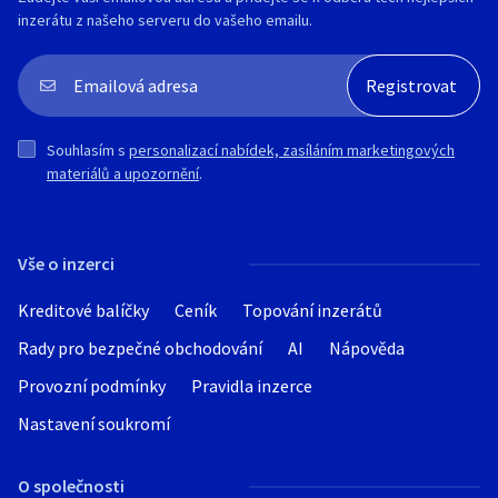
inzerátu z našeho serveru do vašeho emailu.
(eco).
Hmotnost: cca 6,6 kg.
Spotřeba: cca 368 W (normální režim).
Životnost lampy: cca 4 000 h (normálně) /
5 000–6 000 h (eco) podle režimu.
LZE ZASLAT NA DOBÍRKU , SKLADEM 3 KS
Souhlasím s
personalizací nabídek, zasíláním marketingových
materiálů a upozornění
.
Vše o inzerci
Kreditové balíčky
Ceník
Topování inzerátů
Rady pro bezpečné obchodování
AI
Nápověda
Provozní podmínky
Pravidla inzerce
Nastavení soukromí
O společnosti