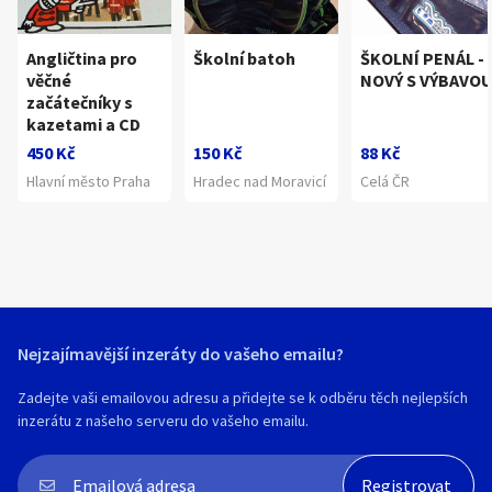
Angličtina pro
Školní batoh
ŠKOLNÍ PENÁL -
věčné
NOVÝ S VÝBAVO
začátečníky s
kazetami a CD
450 Kč
150 Kč
88 Kč
Hlavní město Praha
Hradec nad Moravicí
Celá ČR
Nejzajímavější inzeráty do vašeho emailu?
Zadejte vaši emailovou adresu a přidejte se k odběru těch nejlepších
inzerátu z našeho serveru do vašeho emailu.