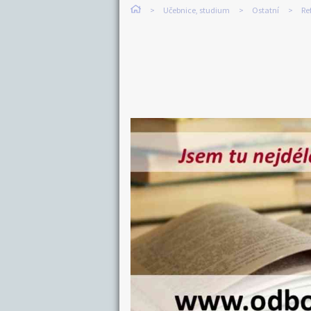
Učebnice, studium
Ostatní
Re