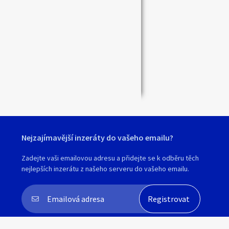
Zavřít
Nejzajímavější inzeráty do vašeho emailu?
Zadejte vaši emailovou adresu a přidejte se k odběru těch
nejlepších inzerátu z našeho serveru do vašeho emailu.
Souhlasím s
personalizací nabídek, zasíláním