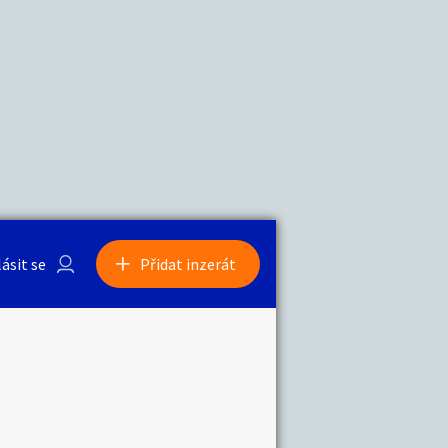
a
Zvířata
0
/
2000
Nahlásit
0
/
1000
lásit se
Přidat inzerát
obby
Sběratelství
ní
Ostatní