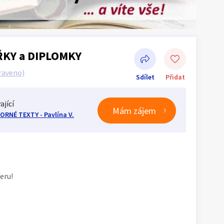
ŘKY a DIPLOMKY
raveno)
Sdílet
Přidat
ající
Mám zájem
RNÉ TEXTY - Pavlína V.
Sdílet na Facebooku
eru!