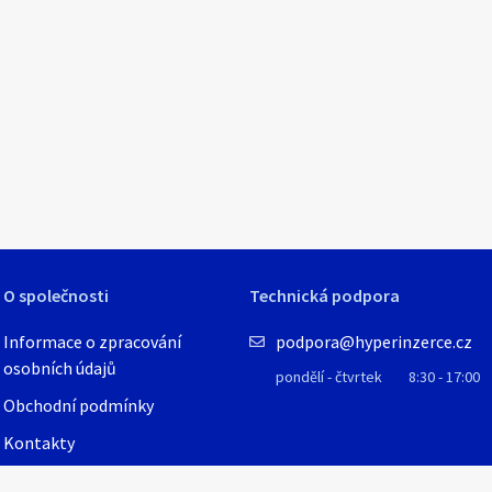
1
/
1
O společnosti
Technická podpora
Informace o zpracování
podpora@hyperinzerce.cz
osobních údajů
pondělí - čtvrtek
8:30 - 17:00
Obchodní podmínky
Kontakty