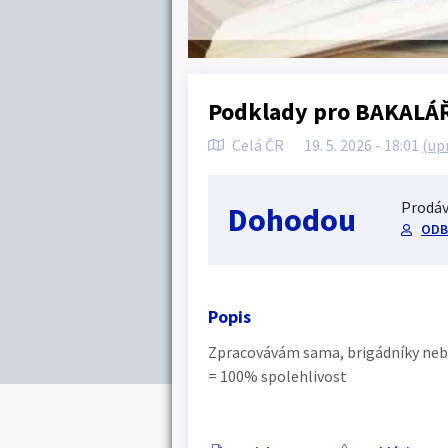
Podklady pro BAKALÁ
Celá ČR
19. 5. 2026 - 18:01
(up
Prodáv
Dohodou
ODBO
Popis
Zpracovávám sama, brigádníky neb
= 100% spolehlivost