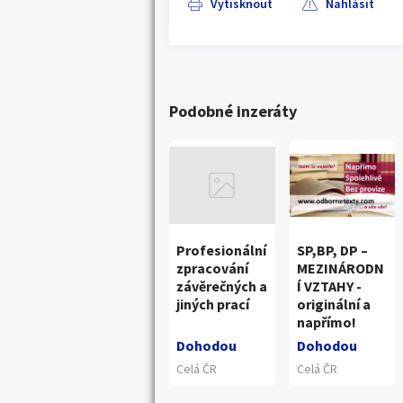
Vytisknout
Nahlásit
Podobné inzeráty
Profesionální
SP,BP, DP –
zpracování
MEZINÁRODN
závěrečných a
Í VZTAHY -
jiných prací
originální a
napřímo!
Dohodou
Dohodou
Celá ČR
Celá ČR