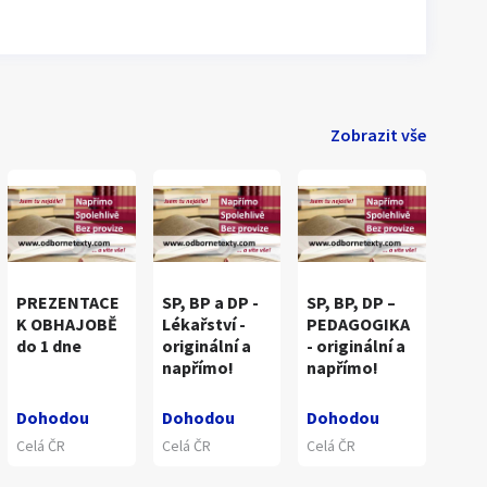
Zobrazit vše
PREZENTACE
SP, BP a DP -
SP, BP, DP –
K OBHAJOBĚ
Lékařství -
PEDAGOGIKA
do 1 dne
originální a
- originální a
napřímo!
napřímo!
Dohodou
Dohodou
Dohodou
Celá ČR
Celá ČR
Celá ČR