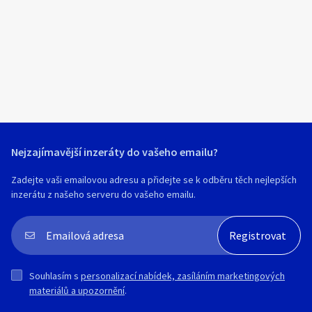
Klíčové slovo:
Neuvedeno
Km
Lokalita:
Neuvedeno
Celá ČR
Hlavní město Praha
Ráno
Večer
Jihočeský kraj
E-mail
Jihomoravský kraj
Nejzajímavější inzeráty do vašeho emailu?
Zobrazit všechny regiony
Zadejte vaši emailovou adresu a přidejte se k odběru těch nejlepších
inzerátu z našeho serveru do vašeho emailu.
Souhlasím s personalizací nabídek, zasíláním
Stáří inzerátu
marketingových materiálů a upozornění.
Souhlasím s
personalizací nabídek, zasíláním marketingových
materiálů a upozornění
.