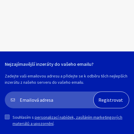
Klíčové slovo:
Neuvedeno
Km
Lokalita:
Neuvedeno
Celá ČR
Hlavní město Praha
Ráno
Večer
Jihočeský kraj
Nejzajímavější inzeráty do vašeho emailu?
E-mail
Jihomoravský kraj
Zadejte vaši emailovou adresu a přidejte se k odběru těch nejlepších
Zobrazit všechny regiony
inzerátu z našeho serveru do vašeho emailu.
Souhlasím s personalizací nabídek, zasíláním
Stáří inzerátu
marketingových materiálů a upozornění.
Souhlasím s
personalizací nabídek, zasíláním marketingových
materiálů a upozornění
.