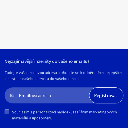
Klíčové slovo:
Neuvedeno
Km
Lokalita:
Neuvedeno
Celá ČR
Hlavní město Praha
Ráno
Večer
Jihočeský kraj
Nejzajímavější inzeráty do vašeho emailu?
E-mail
Jihomoravský kraj
Zadejte vaši emailovou adresu a přidejte se k odběru těch nejlepších
Zobrazit všechny regiony
inzerátu z našeho serveru do vašeho emailu.
Souhlasím s personalizací nabídek, zasíláním
Stáří inzerátu
marketingových materiálů a upozornění.
Souhlasím s
personalizací nabídek, zasíláním marketingových
materiálů a upozornění
.