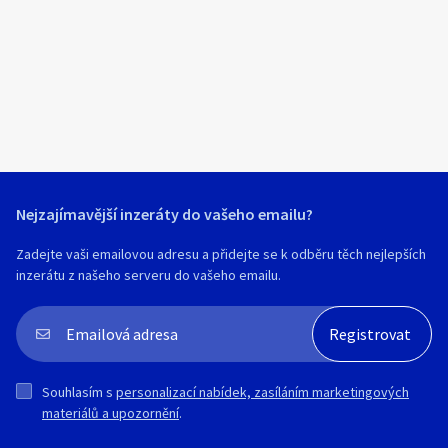
Klíčové slovo:
Neuvedeno
Km
Lokalita:
Neuvedeno
Celá ČR
Hlavní město Praha
Ráno
Večer
Jihočeský kraj
Nejzajímavější inzeráty do vašeho emailu?
E-mail
Jihomoravský kraj
Zadejte vaši emailovou adresu a přidejte se k odběru těch nejlepších
Zobrazit všechny regiony
inzerátu z našeho serveru do vašeho emailu.
Souhlasím s personalizací nabídek, zasíláním
Stáří inzerátu
marketingových materiálů a upozornění.
Souhlasím s
personalizací nabídek, zasíláním marketingových
materiálů a upozornění
.