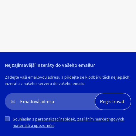
Klíčové slovo:
Neuvedeno
Km
Lokalita:
Neuvedeno
Celá ČR
Hlavní město Praha
Ráno
Večer
Jihočeský kraj
Nejzajímavější inzeráty do vašeho emailu?
E-mail
Jihomoravský kraj
Zadejte vaši emailovou adresu a přidejte se k odběru těch nejlepších
Zobrazit všechny regiony
inzerátu z našeho serveru do vašeho emailu.
Souhlasím s personalizací nabídek, zasíláním
Stáří inzerátu
marketingových materiálů a upozornění.
Souhlasím s
personalizací nabídek, zasíláním marketingových
materiálů a upozornění
.