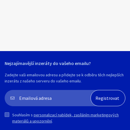
Klíčové slovo:
Neuvedeno
Km
Lokalita:
Neuvedeno
Celá ČR
Hlavní město Praha
Ráno
Večer
Jihočeský kraj
E-mail
Jihomoravský kraj
Nejzajímavější inzeráty do vašeho emailu?
Zobrazit všechny regiony
Zadejte vaši emailovou adresu a přidejte se k odběru těch nejlepších
inzerátu z našeho serveru do vašeho emailu.
Souhlasím s personalizací nabídek, zasíláním
Stáří inzerátu
marketingových materiálů a upozornění.
Souhlasím s
personalizací nabídek, zasíláním marketingových
materiálů a upozornění
.