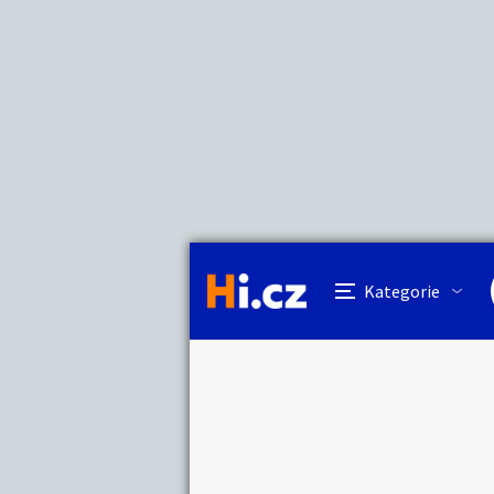
Kategorie
Cena
Lokalita
Název hlídacího 
Cena
Auto-moto
Reali
Minimální cena
Kč
Kategorie
Práce a služby
Stro
Lokalita
Kategorie:
Hledat inze
Cena:
Vzdálenost do
Lokalita:
Dětské zboží
Móda
Km