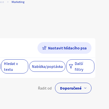
kace
Marketing
Hlavní město Praha
Večer
Jihomoravský kraj
egiony
Nastavit hlídacího psa
 s personalizací nabídek, zasíláním
gových materiálů a upozornění.
Hledat v
Další
Nabídka/poptávka
textu
filtry
lní cena
Řadit od
Kč