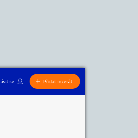
a
Zvířata
lásit se
Přidat inzerát
obby
Sběratelství
ní
Ostatní