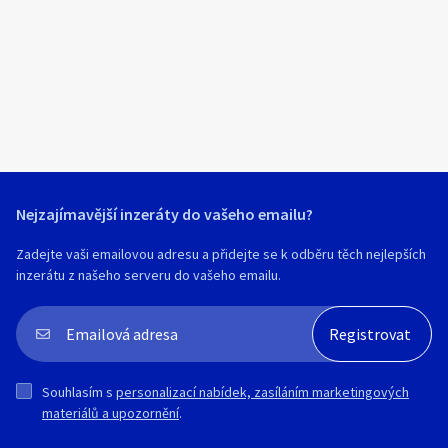
Klíčové slovo:
Neuvedeno
Km
Lokalita:
Neuvedeno
Celá ČR
Hlavní město Praha
Ráno
Večer
Jihočeský kraj
Nejzajímavější inzeráty do vašeho emailu?
E-mail
Jihomoravský kraj
Zadejte vaši emailovou adresu a přidejte se k odběru těch nejlepších
Zobrazit všechny regiony
inzerátu z našeho serveru do vašeho emailu.
Souhlasím s personalizací nabídek, zasíláním
Stáří inzerátu
marketingových materiálů a upozornění.
Souhlasím s
personalizací nabídek, zasíláním marketingových
materiálů a upozornění
.