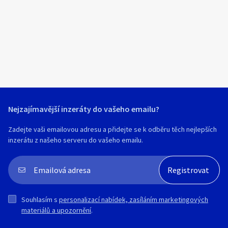
Klíčové slovo:
Neuvedeno
Km
Lokalita:
Neuvedeno
Celá ČR
Hlavní město Praha
Ráno
Večer
Jihočeský kraj
Nejzajímavější inzeráty do vašeho emailu?
E-mail
Jihomoravský kraj
Zadejte vaši emailovou adresu a přidejte se k odběru těch nejlepších
Zobrazit všechny regiony
inzerátu z našeho serveru do vašeho emailu.
Souhlasím s personalizací nabídek, zasíláním
Stáří inzerátu
marketingových materiálů a upozornění.
Souhlasím s
personalizací nabídek, zasíláním marketingových
materiálů a upozornění
.