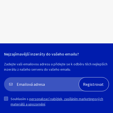
Klíčové slovo:
Neuvedeno
Km
Lokalita:
Neuvedeno
Celá ČR
Hlavní město Praha
Ráno
Večer
Jihočeský kraj
Nejzajímavější inzeráty do vašeho emailu?
E-mail
Jihomoravský kraj
Zadejte vaši emailovou adresu a přidejte se k odběru těch nejlepších
Zobrazit všechny regiony
inzerátu z našeho serveru do vašeho emailu.
Souhlasím s personalizací nabídek, zasíláním
Stáří inzerátu
marketingových materiálů a upozornění.
Souhlasím s
personalizací nabídek, zasíláním marketingových
materiálů a upozornění
.