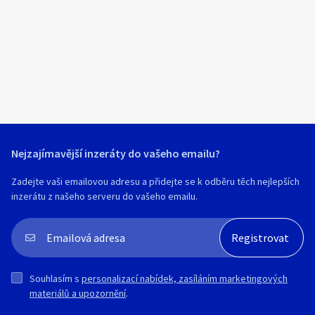
Klíčové slovo:
Neuvedeno
Km
Lokalita:
Neuvedeno
Celá ČR
Hlavní město Praha
Ráno
Večer
Jihočeský kraj
E-mail
Jihomoravský kraj
Nejzajímavější inzeráty do vašeho emailu?
Zobrazit všechny regiony
Zadejte vaši emailovou adresu a přidejte se k odběru těch nejlepších
inzerátu z našeho serveru do vašeho emailu.
Souhlasím s personalizací nabídek, zasíláním
Stáří inzerátu
marketingových materiálů a upozornění.
Souhlasím s
personalizací nabídek, zasíláním marketingových
materiálů a upozornění
.