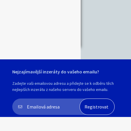
Nejzajímavější inzeráty do vašeho emailu?
Zadejte vaši emailovou adresu a přidejte se k odběru těch
nejlepších inzerátu z našeho serveru do vašeho emailu.
Souhlasím s
personalizací nabídek, zasíláním
marketingových materiálů a upozornění
.