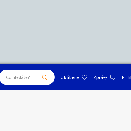
Další filtry
Stáří inzerátu
Hledat v textu
Nabídka/poptávka
psa
ty a bydlení
Seznamka
Erotik
Maximální cena
Kč
až
Oblíbené
Zprávy
Přih
je a nářadí
PC a elektro
Sport a h
Anatomické modely
Typ inzerátu:
Neuvedeno
ráty v okolí
Neuvedeno
Klíčové slovo:
Neuvedeno
Neuvedeno
 a doplňky
Kultura
Cestová