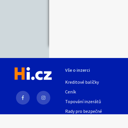
Nabídka/poptávk
Celá ČR
Jihočeský kraj
Karlovarský kraj
Královéhradecký kraj
Moravskoslezský kraj
Pardubický kraj
Vše o inzerci
Středočeský kraj
Zlínský kraj
Kreditové balíčky
Ceník
Topování inzerátů
Rady pro bezpečné
obchodování
AI