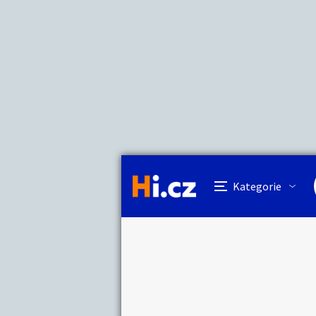
Kategorie
Cena
Lokalita
Název hlídacího 
Cena
Auto-moto
Reali
Minimální cena
Kč
Kategorie
Práce a služby
Stro
Lokalita
Kategorie:
Hledat inze
Cena:
Vzdálenost do
Lokalita:
Dětské zboží
Móda
Km