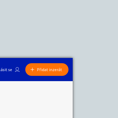
a
Zvířata
lásit se
Přidat inzerát
obby
Sběratelství
ní
Ostatní